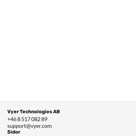
7 FEB. 2024
Så kartläggs teknik i digital tvilling för 
effektiv felsökning – Balders 
fastighetsnätansvarige delar sina tips
Vyer Technologies AB
+46 8 517 082 89
support@vyer.com
Sidor