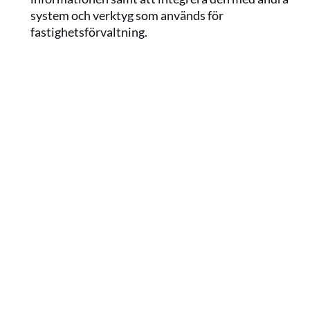
system och verktyg som används för 
fastighetsförvaltning.
14 FEB. 2024
Hemsös digitala resa från pilotprojekt till 
portföljnivå – räknar med att spara 50 
kronor per kvadratmeter år 2030