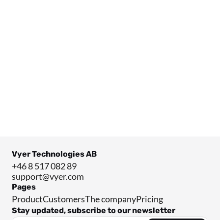
23 OCT 2023
Best practices for bringing a digital twin to 
fruition – based on the World Economic 
Forum's report
Vyer Technologies AB
+46 8 517 082 89
support@vyer.com
Pages
Product
Customers
The company
Pricing
Stay updated, subscribe to our newsletter